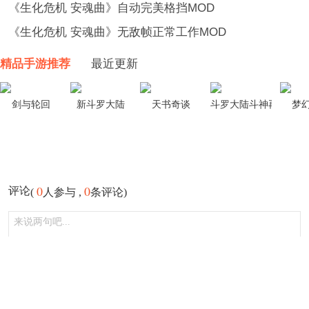
《生化危机 安魂曲》自动完美格挡MOD
《生化危机 安魂曲》无敌帧正常工作MOD
精品手游推荐
最近更新
剑与轮回
新斗罗大陆
天书奇谈
斗罗大陆斗神再临
梦
0
0
评论
(
人参与 ,
条评论)
登录
发布