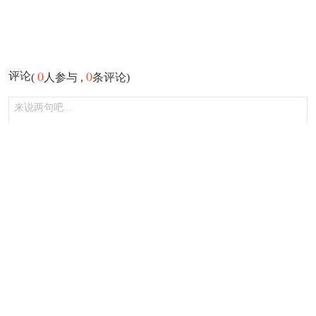
0
0
评论
(
人参与 ,
条评论)
登录
发布
注册登录游侠会员评论可获得现金红包奖励，还可获得等级积分领取
限定头像框！
还没有评论内容，快来抢沙发吧！