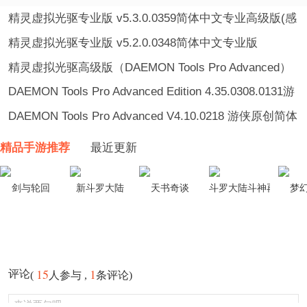
精灵虚拟光驱专业版 v5.3.0.0359简体中文专业高级版(感
谢游侠会员THEGFW原创制作)
精灵虚拟光驱专业版 v5.2.0.0348简体中文专业版
精灵虚拟光驱高级版（DAEMON Tools Pro Advanced）
v4.41.0315.0262
DAEMON Tools Pro Advanced Edition 4.35.0308.0131游
侠原创简体中文V5.1版（最新V5.1版汉化包支持最新版
DAEMON Tools Pro Advanced V4.10.0218 游侠原创简体
DTP和DTL程序的汉化，并优化相应中文语句。同步了
中文完美汉化版（本高级版 DTP 拥有 Lite 版、Basic 版
精品手游推荐
最近更新
DTP和DTL的语言文件，让文字显示效果更加完美，让软
的所有功能，高级版中新增模拟 IDE 适配器的，实现虚
件翻译更加精准和专业！最新版DTP完全支持 Windows
拟 IDE 光驱，同时其最大 SCSI 虚拟光驱数量达到 32
剑与轮回
新斗罗大陆
天书奇谈
斗罗大陆斗神再临
梦
7 操作系统）（该版中简体中文语言文件系游侠网
个，可虚拟 IDE 光驱数为 2 个，此外高级版还支持 CD
richie696 及 poseden 自主原创翻译制作）（最佳模拟光
和 DVD 格式的互转，本高级版还对光盘制作功能也进行
驱软件）
了改进，推荐更新！）（218版新增内容由poseden完
15
1
评论
(
人参与 ,
条评论)
成，其余部分由richie696与poseden共同完成）