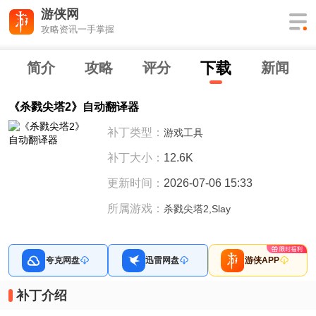
游侠网
攻略资讯一手掌握
下
载
简介
攻略
评分
新闻
《杀戮尖塔2》自动翻译器
补丁类型：
游戏工具
补丁大小：
12.6K
更新时间：
2026-07-06 15:33
所属游戏：
杀戮尖塔2,Slay
夸克网盘
迅雷网盘
游侠APP
补丁介绍