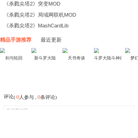
《杀戮尖塔2》突变MOD
《杀戮尖塔2》局域网联机MOD
《杀戮尖塔2》MashCardLib
精品手游推荐
最近更新
剑与轮回
新斗罗大陆
天书奇谈
斗罗大陆斗神再临
梦
0
0
评论
(
人参与 ,
条评论)
登录
发布