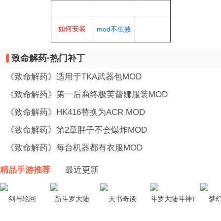
常见为题
如何安装
mod不生效
致命解药·热门补丁
《致命解药》适用于TKA武器包MOD
《致命解药》第一后裔终极芙蕾娜服装MOD
《致命解药》HK416替换为ACR MOD
《致命解药》第2章胖子不会爆炸MOD
《致命解药》每台机器都有衣服MOD
精品手游推荐
最近更新
剑与轮回
新斗罗大陆
天书奇谈
斗罗大陆斗神再临
梦