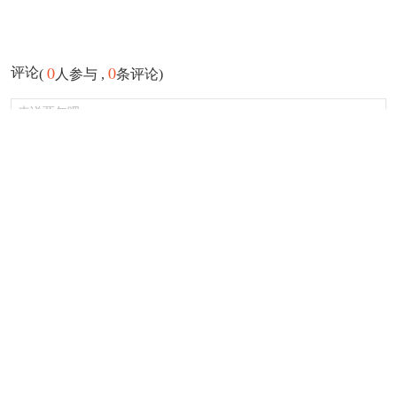
0
0
评论
(
人参与 ,
条评论)
登录
发布
注册登录游侠会员评论可获得现金红包奖励，还可获得等级积分领取
限定头像框！
还没有评论内容，快来抢沙发吧！
客户端
回顶部