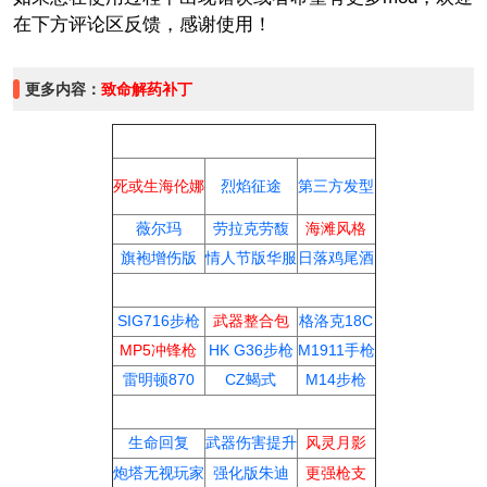
在下方评论区反馈，感谢使用！
更多内容：
致命解药补丁
角色外观
烈焰征途
死或生海伦娜
第三方发型
薇尔玛
劳拉克劳馥
海滩风格
旗袍增伤版
情人节版华服
日落鸡尾酒
武器装备
SIG716步枪
武器整合包
格洛克18C
MP5冲锋枪
HK G36步枪
M1911手枪
雷明顿870
CZ蝎式
M14步枪
玩法增强
生命回复
武器伤害提升
风灵月影
炮塔无视玩家
强化版朱迪
更强枪支