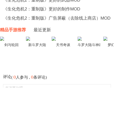
《生化危机2：重制版》更好的武器MOD
《生化危机2：重制版》更好的制作MOD
《生化危机2：重制版》广告屏蔽（去除线上商店）MOD
精品手游推荐
最近更新
剑与轮回
新斗罗大陆
天书奇谈
斗罗大陆斗神再临
梦
0
0
评论
(
人参与 ,
条评论)
登录
发布