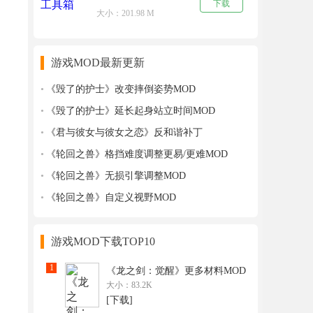
下载
大小：201.98 M
游戏MOD最新更新
《毁了的护士》改变摔倒姿势MOD
《毁了的护士》延长起身站立时间MOD
《君与彼女与彼女之恋》反和谐补丁
《轮回之兽》格挡难度调整更易/更难MOD
《轮回之兽》无损引擎调整MOD
《轮回之兽》自定义视野MOD
游戏MOD下载TOP10
1
《龙之剑：觉醒》更多材料MOD
大小：83.2K
[下载]