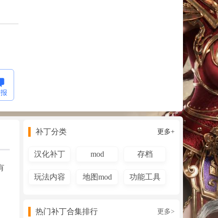
举报
补丁分类
更多+
汉化补丁
mod
存档
有
玩法内容
地图mod
功能工具
mod
mod
热门补丁合集排行
更多>