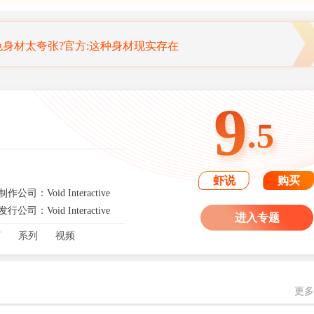
身材太夸张?官方:这种身材现实存在
！《影之刃零》官宣全部开发完成
9
：特别好评肉鸽游戏《夜勤人》免费领取！
.5
A6》第三支预告片游戏游玩内容被曝
虾说
购买
制作公司：Void Interactive
发行公司：Void Interactive
进入专题
丁
系列
视频
更多