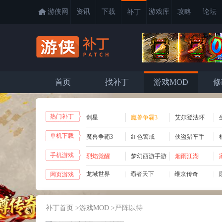
游侠网
资讯
下载
游戏库
攻略
论坛
补丁
首页
找补丁
游戏MOD
修
热门补丁
剑星
魔兽争霸3
艾尔登法环
单机下载
魔兽争霸3
红色警戒
侠盗猎车手
手机游戏
烈焰觉醒
梦幻西游手游
烟雨江湖
龙域世界
|
霸者天下
|
维京传奇
|
网页游戏
|
霸者天下
|
绝世秘籍
|
刀剑笑之霸
|
补丁首页
>
游戏MOD
>
严阵以待