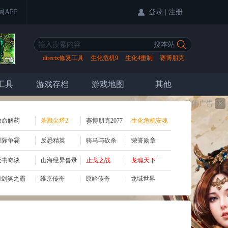
登录
|
注册
网APP
directx修复工具
生化危机9
生化4重制
赛博朋克
2077
工具
游戏存档
游戏地图
其他
关闭广告
致命解药
杀戮尖塔2
赛博朋克2077
生化危机安魂
曲
星际争霸
反恐精英
骑马与砍杀
荣誉勋章
天书奇谈
山海经异兽录
止戈之战
龙魂天下
刀剑笑之霸
|
维京传奇
|
原始传奇
|
龙域世界