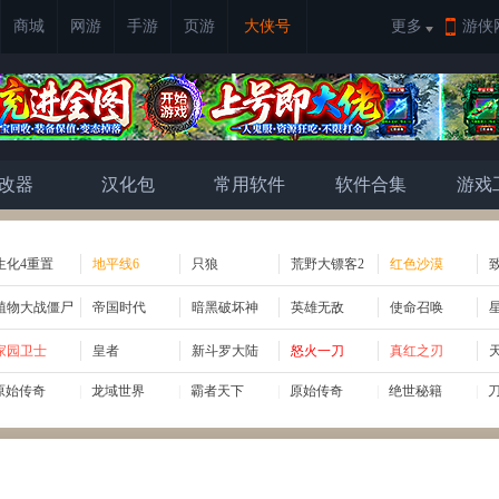
商城
网游
手游
页游
大侠号
更多
游侠
改器
汉化包
常用软件
软件合集
游戏
生化4重置
地平线6
只狼
荒野大镖客2
红色沙漠
植物大战僵尸
帝国时代
暗黑破坏神
英雄无敌
使命召唤
家园卫士
皇者
新斗罗大陆
怒火一刀
真红之刃
原始传奇
|
龙域世界
|
霸者天下
|
原始传奇
|
绝世秘籍
|
原始传奇
|
霸者天下
|
龙域世界
|