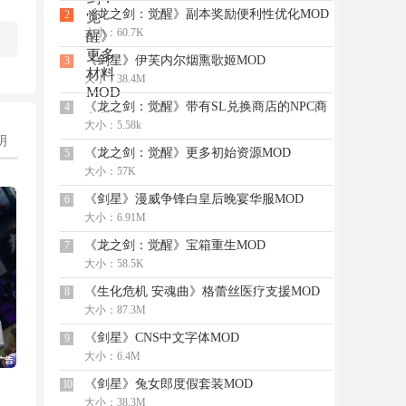
《龙之剑：觉醒》副本奖励便利性优化MOD
2
大小：60.7K
《剑星》伊芙内尔烟熏歌姬MOD
3
大小：38.4M
《龙之剑：觉醒》带有SL兑换商店的NPC商
4
店商品MOD
大小：5.58k
明
《龙之剑：觉醒》更多初始资源MOD
5
大小：57K
《剑星》漫威争锋白皇后晚宴华服MOD
6
大小：6.91M
《龙之剑：觉醒》宝箱重生MOD
7
大小：58.5K
《生化危机 安魂曲》格蕾丝医疗支援MOD
8
大小：87.3M
《剑星》CNS中文字体MOD
9
大小：6.4M
《剑星》兔女郎度假套装MOD
10
大小：38.3M