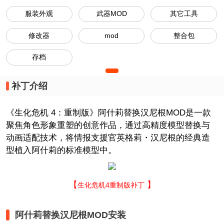
服装外观
武器MOD
其它工具
修改器
mod
整合包
存档
补丁介绍
《生化危机 4：重制版》阿什莉替换汉尼根MOD是一款
聚焦角色形象重塑的创意作品，通过高精度模型替换与
动画适配技术，将情报支援官英格莉・汉尼根的经典造
型植入阿什莉的标准模型中。
【
】
生化危机4重制版补丁
阿什莉替换汉尼根MOD安装