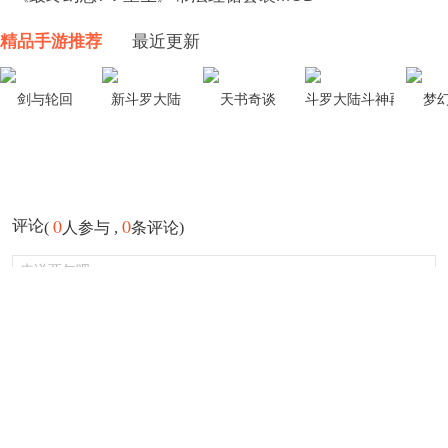
精品手游推荐
最近更新
剑与轮回
新斗罗大陆
天书奇谈
斗罗大陆斗神再临
梦
0
0
评论
(
人参与 ,
条评论)
登录
发布
注册登录游侠会员评论可获得现金红包奖励，还可获得等级积分领取
限定头像框！