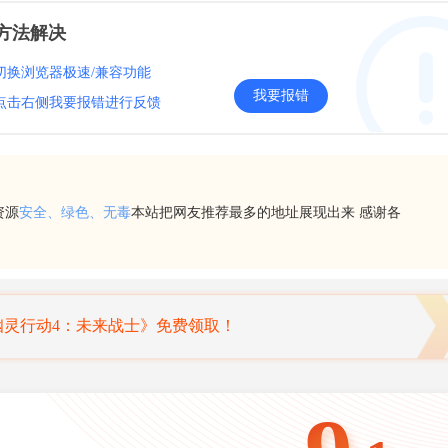
方法解决
切换浏览器极速/兼容功能
我要报错
点击右侧我要报错进行反馈
资源
安全、绿色、无毒
本站把网友推荐最多的地址展现出来 感谢各
幽灵行动4：未来战士》免费领取！
家上线！R星《GTA6》直播时间定档
折价！游侠喊你薅羊毛！一周喜加一汇总