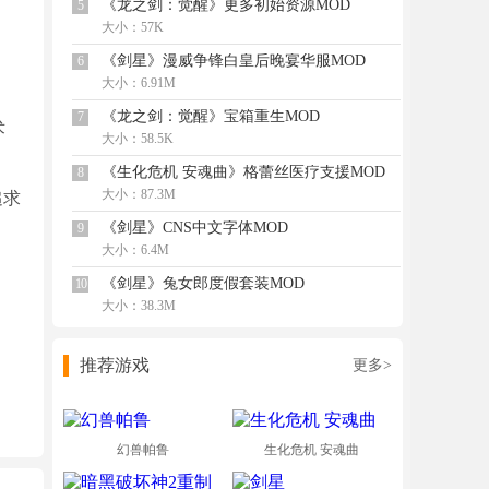
《龙之剑：觉醒》更多初始资源MOD
5
大小：57K
《剑星》漫威争锋白皇后晚宴华服MOD
6
大小：6.91M
《龙之剑：觉醒》宝箱重生MOD
7
术
大小：58.5K
《生化危机 安魂曲》格蕾丝医疗支援MOD
8
大小：87.3M
追求
《剑星》CNS中文字体MOD
9
大小：6.4M
《剑星》兔女郎度假套装MOD
10
大小：38.3M
推荐游戏
更多>
幻兽帕鲁
生化危机 安魂曲