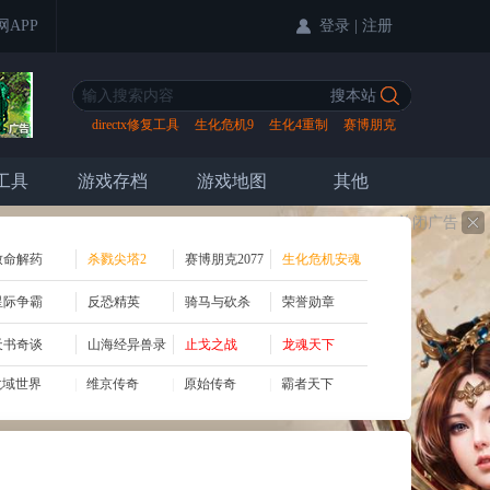
登录
|
注册
网APP
directx修复工具
生化危机9
生化4重制
赛博朋克
2077
工具
游戏存档
游戏地图
其他
关闭广告
致命解药
杀戮尖塔2
赛博朋克2077
生化危机安魂
曲
星际争霸
反恐精英
骑马与砍杀
荣誉勋章
天书奇谈
山海经异兽录
止戈之战
龙魂天下
龙域世界
|
维京传奇
|
原始传奇
|
霸者天下