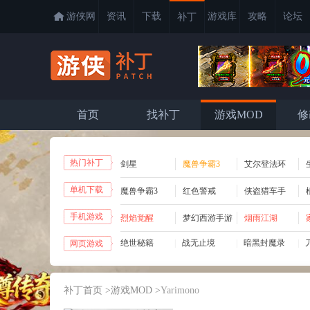
游侠网
资讯
下载
游戏库
攻略
论坛
补丁
首页
找补丁
游戏MOD
修
热门补丁
剑星
魔兽争霸3
艾尔登法环
单机下载
魔兽争霸3
红色警戒
侠盗猎车手
手机游戏
烈焰觉醒
梦幻西游手游
烟雨江湖
绝世秘籍
|
战无止境
|
暗黑封魔录
|
网页游戏
|
战无止境
|
龙域世界
|
暗黑封魔录
|
补丁首页
>
游戏MOD
>
Yarimono