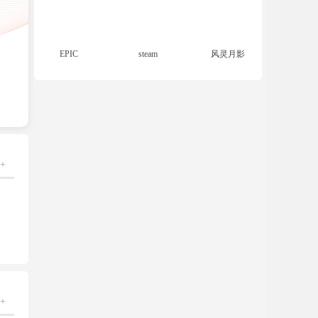
EPIC
steam
风灵月影
+
+