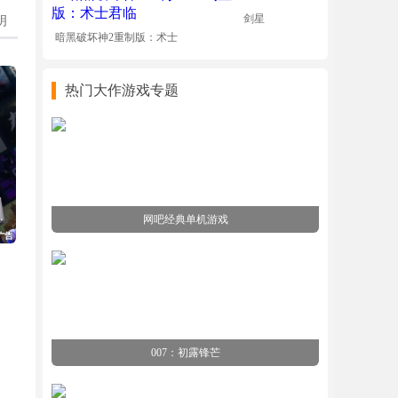
剑星
明
暗黑破坏神2重制版：术士
君临
热门大作游戏专题
网吧经典单机游戏
007：初露锋芒