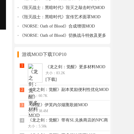
MOD
《毁灭战士：黑暗时代》毁灭之敲击时代MOD
《毁灭战士：黑暗时代》宣传艺术面罩MOD
《NORSE: Oath of Blood》合成增强MOD
《NORSE: Oath of Blood》切换战斗特效及更多
功能MOD
游戏MOD下载TOP10
1
《龙之剑：觉醒》更多材料MOD
大小：83.2K
[下载]
《龙之剑：觉醒》副本奖励便利性优化MOD
2
大小：60.7K
《剑星》伊芙内尔烟熏歌姬MOD
3
大小：38.4M
《龙之剑：觉醒》带有SL兑换商店的NPC商
4
店商品MOD
大小：5.58k