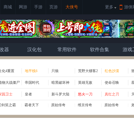
商城
网游
手游
页游
大侠号
更多
游侠
改器
汉化包
常用软件
软件合集
游戏
生化4重置
地平线6
只狼
荒野大镖客2
红色沙漠
植物大战僵尸
帝国时代
暗黑破坏神
英雄无敌
使命召唤
家园卫士
皇者
新斗罗大陆
怒火一刀
真红之刃
刀剑笑之霸
|
霸者天下
|
原始传奇
|
维京传奇
|
原始传奇
|
绝世秘籍
|
刀剑笑之霸
|
原始传奇
|