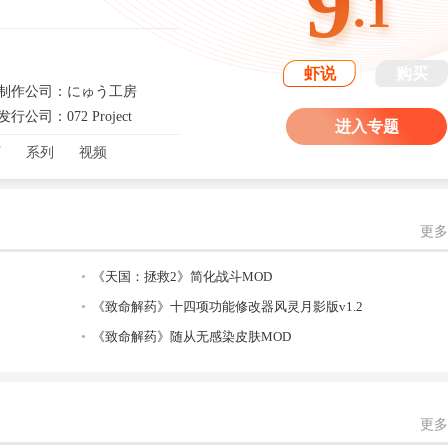
9
.1
我们一起在这里》、《BeaconPines》免费领取！
虾说
购买
制作公司：にゅう工房
发行公司：072 Project
进入专题
丁
系列
视频
更多
《天国：拯救2》简化战斗MOD
《致命解药》十四项功能修改器风灵月影版v1.2
《致命解药》随从无感染皮肤MOD
更多