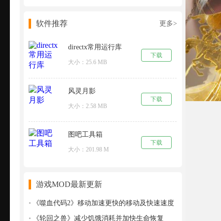
软件推荐
更多>
directx常用运行库
下载
大小：25.6 MB
风灵月影
下载
大小：2.58 MB
图吧工具箱
下载
大小：201.98 M
游戏MOD最新更新
《噬血代码2》移动加速更快的移动及快速速度
切换MOD
《轮回之兽》减少饥饿消耗并加快生命恢复